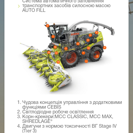
Система автоматичного заповнення
транспортних засобів силосною масою
AUTO FILL
Чудова концепція управління з додатковими
функціями CEBIS
Світлодіодне робоче освітлення
Корн-крекери:MCC CLASSIC, MCC MAX,
SHREDLAGE
®
Двигуни з нормою токсичності ВГ
Stage
IV
(
Tier
3)