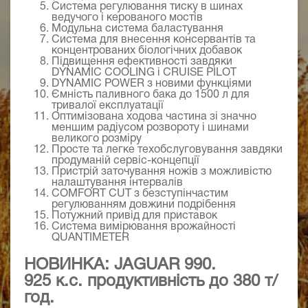
Система регулювання тиску в шинах
ведучого і керованого мостів
Модульна система баластування
Система для внесення консервантів та
концентрованих біологічних добавок
Підвищення ефективності завдяки
DYNAMIC COOLING і CRUISE PILOT
DYNAMIC POWER з новими функціями
Ємність паливного бака до 1500 л для
тривалої експлуатації
Оптимізована ходова частина зі значно
меншим радіусом розвороту і шинами
великого розміру
Просте та легке техобслуговування завдяки
продуманій сервіс-концепції
Пристрій заточування ножів з можливістю
налаштування інтервалів
COMFORT CUT з безступінчастим
регулюванням довжини
подрібення
Потужний привід для приставок
Система вимірювання врожайності
QUANTIMETER
НОВИНКА: JAGUAR 990.
925 к.с. продуктивність до 380 т/
год.