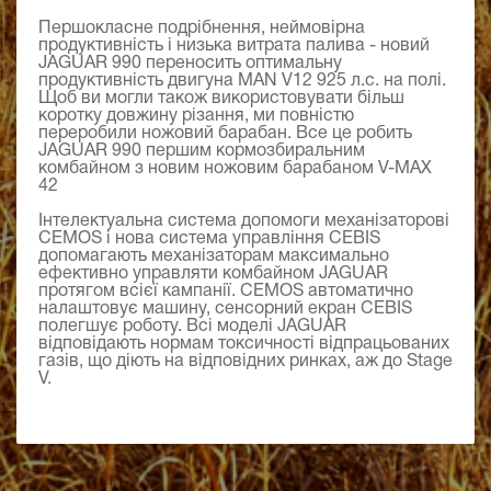
Першокласне подрібнення, неймовірна
продуктивність і низька витрата палива - новий
JAGUAR 990 переносить оптимальну
продуктивність двигуна MAN V12 925 л.с. на полі.
Щоб ви могли також використовувати більш
коротку довжину різання, ми повністю
переробили ножовий барабан. Все це робить
JAGUAR 990 першим кормозбиральним
комбайном з новим ножовим барабаном V-MAX
42
Інтелектуальна система допомоги механізаторові
CEMOS і нова система управління CEBIS
допомагають механізаторам максимально
ефективно управляти комбайном JAGUAR
протягом всієї кампанії. CEMOS автоматично
налаштовує машину, сенсорний екран CEBIS
полегшує роботу. Всі моделі JAGUAR
відповідають нормам токсичності відпрацьованих
газів, що діють на відповідних ринках, аж до Stage
V.