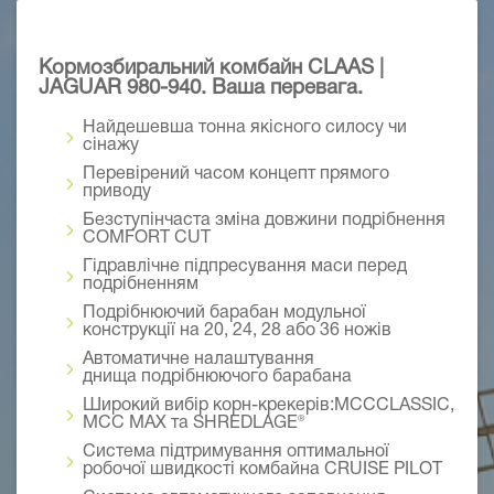
Кормозбиральний комбайн CLAAS |
JAGUAR 980-940. Ваша перевага.
Найдешевша тонна якісного силосу чи
сінажу
Перевірений часом концепт прямого
приводу
Безступінчаста зміна довжини подрібнення
COMFORT CUT
Гідравлічне підпресування маси перед
подрібненням
Подрібнюючий
барабан модульної
конструкції на 20, 24, 28 або 36 ножів
Автоматичне налаштування
днища
подрібнюючого
барабана
Широкий вибір корн-крекерів:
MCCCLASSIC,
MCC MAX та SHREDLAGE®
Система підтримування оптимальної
робочої швидкості комбайна CRUISE PILOT