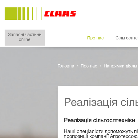
Запасні частини
Про нас
Сільгоспте
online
Головна
Про нас
Напрямки діяльн
Реалізація сіл
Реалізація сільгосптехніки
Наші спеціалісти допоможуть пі
пропозиції компанії Агротехсоюз