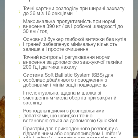
Точні картини розподілу при ширині захвату
до 36 м з 16 секціями
Максимальна продуктивність при нормі
внесення 390 кг / хв і робочої швидкості до
30 км / год
Основний бункер глибокої витяжки без кутів
і граней забезпечує мінімальну кількість
залишків і просте очищення
Точний контроль і регулювання норми
внесення за допомогою зважуючої техніки
200 Гц і датчика нахилу
Система Soft Ballistic System (SBS) для
особливо дбайливого поводження з
добривами і мінімізації пошкоджень
Інтелектуальна, щадна мішалка зі
зменшенням числа обертів при закритій
заслінці
Розподільні диски з розподільними
лопатками, що швидко і точно
встановлюються за допомогою QuickSet
Пристрій для прикордонного розподілу з
гідравлічним або сервоприводом Limiter V