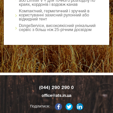
або Limiter V + для точного розподілу по
краях, кордонів і вздовж канав
Компактний, герметичний і зручний в
користуванні захисний рулонний або
відкидний тент
DüngeService, високоякісний унікальний
сервіс з більш ніж 25-річним досвідом
(044) 290 290 0
office@ats.in.ua
Поділитися: