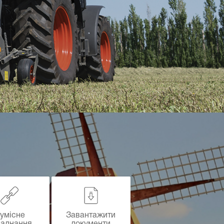
умісне
Завантажити