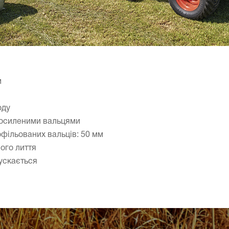
м
оду
посиленими вальцями
офільованих вальців: 50 мм
ого лиття
ускається