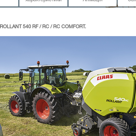
характеристики
Анімація
об
| ROLLANT 540 RF / RC / RC COMFORT.