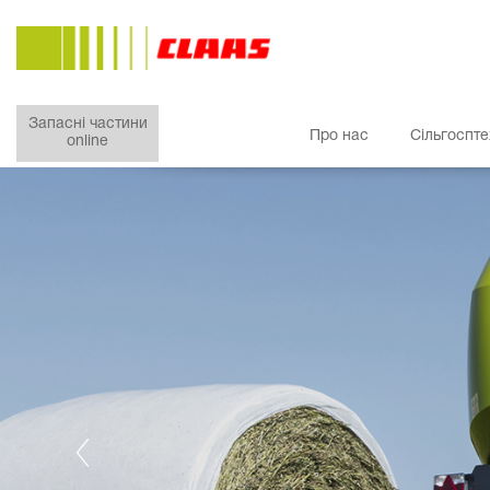
Запасні частини
Про нас
Сільгоспте
online