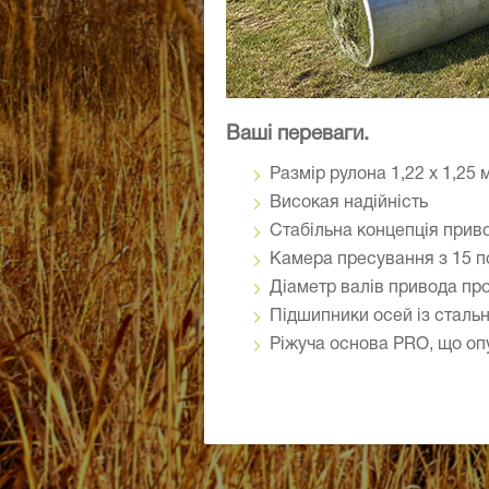
Ваші переваги.
Размір рулона 1,22 x 1,25 
Високая надійність
Стабільна концепція прив
Камера пресування з 15 
Діаметр валів привода пр
Підшипники осей із стальн
Ріжуча основа PRO, що оп