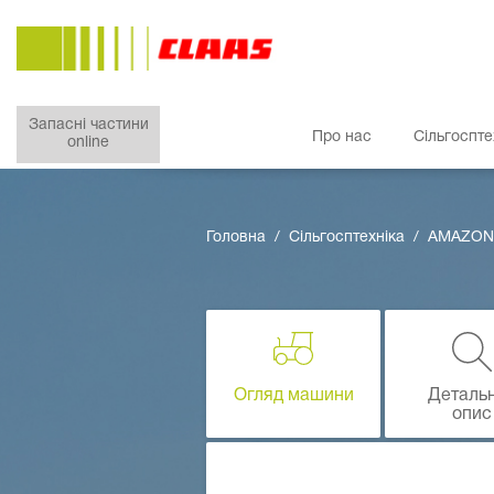
Запасні частини
Про нас
Сільгоспте
online
Головна
Сільгосптехніка
AMAZON
Огляд машини
Деталь
опис