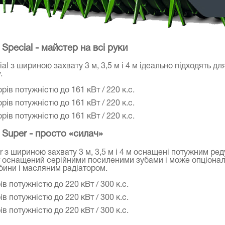
Special - майстер на всі руки
al з шириною захвату 3 м, 3,5 м і 4 м ідеально підходять дл
.
рів потужністю до 161 кВт / 220 к.с.
рів потужністю до 161 кВт / 220 к.с.
рів потужністю до 161 кВт / 220 к.с.
 Super - просто «силач»
r з шириною захвату 3 м, 3,5 м і 4 м оснащені потужним ре
er оснащений серійними посиленими зубами і може опціона
бини і масляним радіатором.
в потужністю до 220 кВт / 300 к.с.
в потужністю до 220 кВт / 300 к.с.
в потужністю до 220 кВт / 300 к.с.