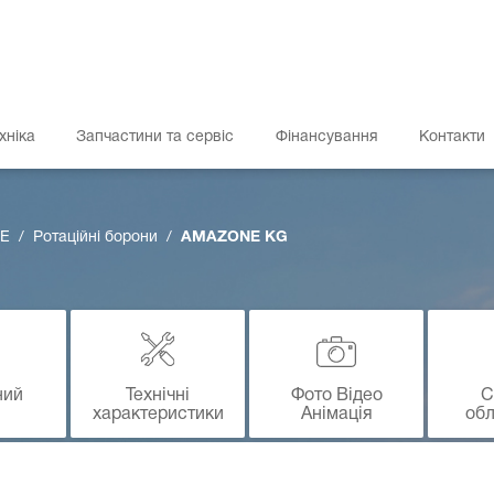
хніка
Запчастини та сервіс
Фінансування
Контакти
E
Ротаційні борони
AMAZONE KG
ний
Технічні
Фото Відео
С
характеристики
Анімація
об