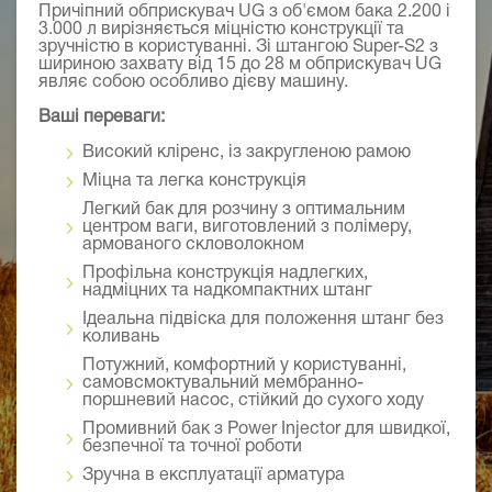
Причіпний обприскувач UG з об'ємом бака 2.200 і
3.000 л вирізняється міцністю конструкції та
зручністю в користуванні. Зі штангою Super-S2 з
шириною захвату від 15 до 28 м обприскувач UG
являє собою особливо дієву машину.
Ваші переваги:
Високий кліренс, із закругленою рамою
Міцна та легка конструкція
Легкий бак для розчину з оптимальним
центром ваги, виготовлений з полімеру,
армованого скловолокном
Профільна конструкція надлегких,
надміцних та надкомпактних штанг
Ідеальна підвіска для положення штанг без
коливань
Потужний, комфортний у користуванні,
самовсмоктувальний мембранно-
поршневий насос, стійкий до сухого ходу
Промивний бак з Power Injector для швидкої,
безпечної та точної роботи
Зручна в експлуатації арматура