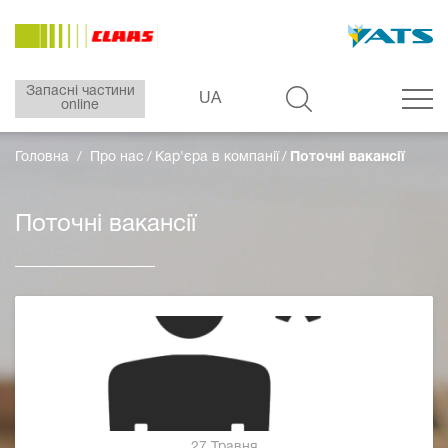
Запасні частини
UA
online
Головна
Про нас
Кар'єра в компанії
Поточні вакансії
Поточні вакансії
27 Травня