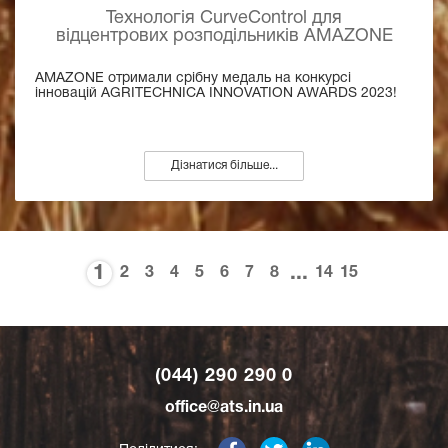
Технологія CurveControl для
відцентрових розподільників AMAZONE
AMAZONE отримали срібну медаль на конкурсі
інновацій AGRITECHNICA INNOVATION AWARDS 2023!
Дізнатися більше...
1
...
2
3
4
5
6
7
8
14
15
(044) 290 290 0
office@ats.in.ua