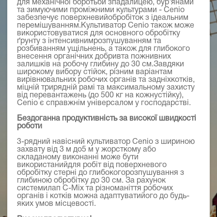
для механічної боротьби зпадалицею, бур'янами
та зимуючими проміжними культурами - Cenio
забезпечує поверхневийобробіток з ідеальним
перемішуванням.Культиватор Cenio також може
використовуватися для основного обробітку
ґрунту з інтенсивнимрозпушуванням та
розбиванням ущільнень, а також для глибокого
внесення органічних добривта пожнивних
залишків на робочу глибину до 30 см.Завдяки
широкому вибору стійок, різним варіантам
вирівнювальних робочих органів та задніхкотків,
міцній трирядній рамі та максимальному захисту
від перевантажень (до 500 кг на кожнустійку),
Cenio є справжнім універсалом у господарстві.
Бездоганна продуктивність за високої швидкості
роботи
3-рядний навісний культиватор Cenio з шириною
захвату від 3 м до5 м у жорсткому або
складаному виконанні може бути
використанийдля робіт від поверхневого
обробітку стерні до глибокогорозпушування з
глибиною обробітку до 30 см. За рахунок
системилап C-Mix та різноманіття робочих
органів і котків можна адаптуватийого до будь-
яких умов місцевості.