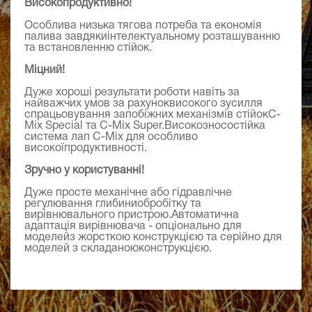
Високопродуктивно!
Особлива низька тягова потреба та економія
палива завдякиінтелектуальному розташуванню
та встановленню стійок.
Міцний!
Дуже хороші результати роботи навіть за
найважчих умов за рахуноквисокого зусилля
спрацьовування запобіжних механізмів стійокC-
Mix Special та C-Mix Super.Високозносостійка
система лап C-Mix для особливо
високоїпродуктивності.
Зручно у користуванні!
Дуже просте механічне або гідравлічне
регулювання глибиниобробітку та
вирівнювального пристрою.Автоматична
адаптація вирівнювача - опціонально для
моделейз жорсткою конструкцією та серійно для
моделей з складаноюконструкцією.