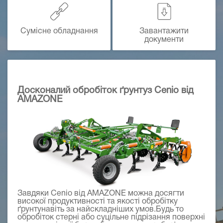
Сумісне обладнання
Завантажити
документи
Досконалий обробіток ґрунтуз Cenio від
AMAZONE
Завдяки Cenio від AMAZONE можна досягти
високої продуктивності та якості обробітку
ґрунтунавіть за найскладніших умов.Будь то
обробіток стерні або суцільне підрізання поверхні